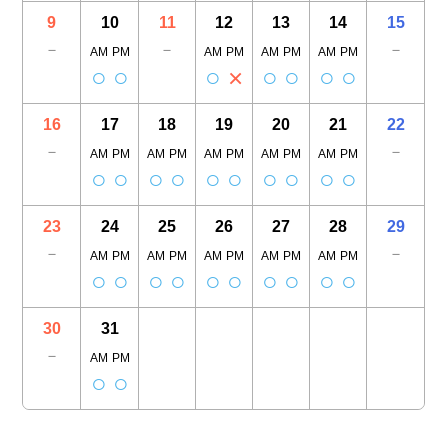
9
10
11
12
13
14
15
－
－
－
AM
PM
AM
PM
AM
PM
AM
PM
○
○
○
×
○
○
○
○
16
17
18
19
20
21
22
－
－
AM
PM
AM
PM
AM
PM
AM
PM
AM
PM
○
○
○
○
○
○
○
○
○
○
23
24
25
26
27
28
29
－
－
AM
PM
AM
PM
AM
PM
AM
PM
AM
PM
○
○
○
○
○
○
○
○
○
○
30
31
－
AM
PM
○
○