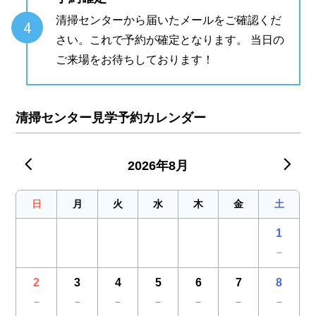
清掃センターから届いたメールをご確認くだ
4
さい。これで予約が確定となります。 当日の
ご来場をお待ちしております！
清掃センター見学予約カレンダー
2026年7月
20
2026年8月
日
月
火
水
木
金
土
1
－
2
3
4
5
6
7
8
－
－
－
－
－
－
－