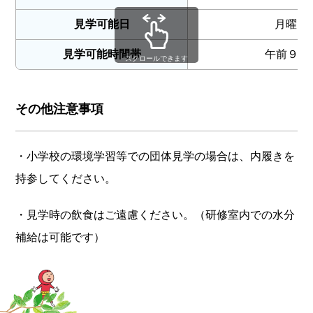
見学可能日
月曜日
見学可能時間帯
午前９時
スクロールできます
その他注意事項
・小学校の環境学習等での団体見学の場合は、内履きを
持参してください。
・見学時の飲食はご遠慮ください。（研修室内での水分
補給は可能です）